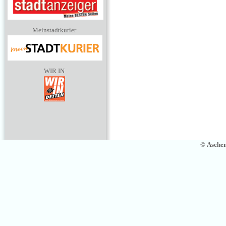
Meinstadtkurier
WIR IN
©
Asche