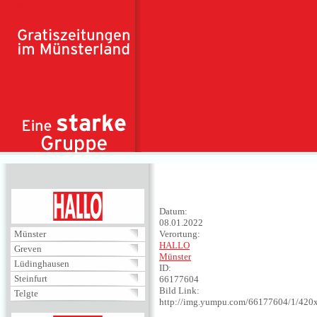
Direkt zum Inhalt
HALLO
Datum:
08.01.2022
Münster
Verortung:
HALLO
Greven
Münster
Lüdinghausen
ID:
Steinfurt
66177604
Bild Link:
Telgte
http://img.yumpu.com/66177604/1/420