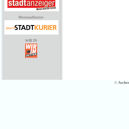
Meinstadtkurier
WIR IN
©
Asche