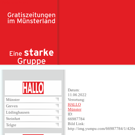
Direkt zum Inhalt
HALLO
Datum:
11.06.2022
Münster
Verortung:
HALLO
Greven
Münster
Lüdinghausen
ID:
Steinfurt
66987784
Bild Link:
Telgte
http://img.yumpu.com/66987784/1/420