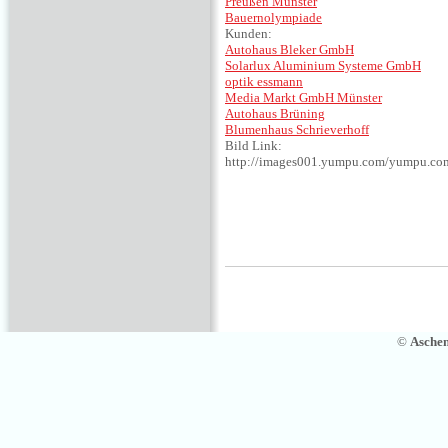
Preußen Münster
Bauernolympiade
Kunden:
Autohaus Bleker GmbH
Solarlux Aluminium Systeme GmbH
optik essmann
Media Markt GmbH Münster
Autohaus Brüning
Blumenhaus Schrieverhoff
Bild Link:
http://images001.yumpu.com/yumpu.c
©
Asche