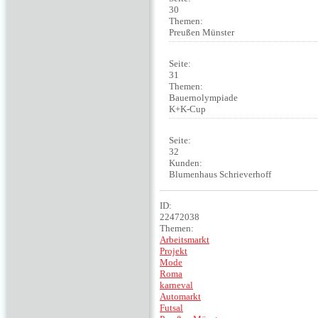
30
Themen:
Preußen Münster
Seite:
31
Themen:
Bauernolympiade
K+K-Cup
Seite:
32
Kunden:
Blumenhaus Schrieverhoff
ID:
22472038
Themen:
Arbeitsmarkt
Projekt
Mode
Roma
karneval
Automarkt
Futsal