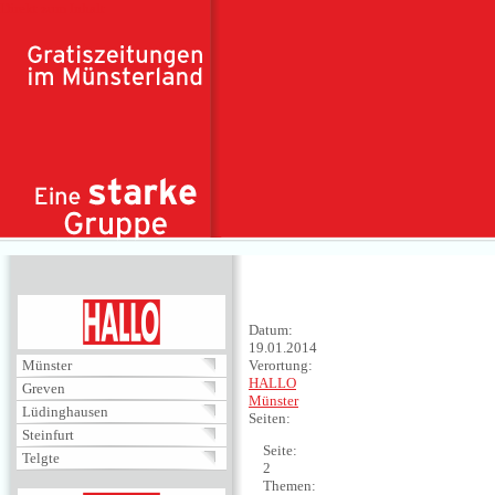
Direkt zum Inhalt
HALLO
Datum:
19.01.2014
Münster
Verortung:
HALLO
Greven
Münster
Lüdinghausen
Seiten:
Steinfurt
Seite:
Telgte
2
Themen: