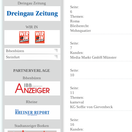
Dreingau Zeitung
Seite:
6
Themen:
Roma
Bleiberecht
WIR IN
Wohnquatier
Seite:
7
Ibbenbüren
Kunden:
Steinfurt
Media Markt GmbH Münster
Seite:
PARTNERVERLAGE
10
Ibbenbüren
Seite:
11
Themen:
Rheine
karneval
KG Soffie von Gievenbeck
Seite:
16
Stadtanzeiger Borken
Kunden: