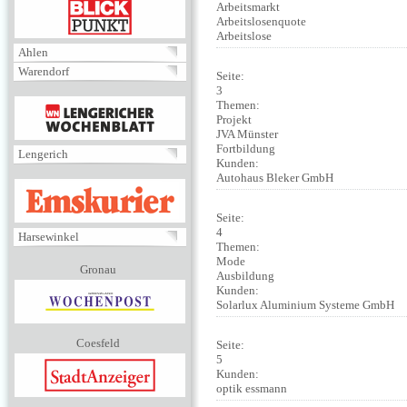
BLICKPUNKT
Arbeitsmarkt
Arbeitslosenquote
Arbeitslose
Ahlen
Warendorf
Seite:
3
MENÜ
Themen:
Projekt
JVA Münster
Fortbildung
Lengerich
Kunden:
Autohaus Bleker GmbH
EMSKURIER
Seite:
4
Harsewinkel
Themen:
Mode
Gronau
Ausbildung
Kunden:
Solarlux Aluminium Systeme GmbH
Coesfeld
Seite:
5
Kunden:
optik essmann