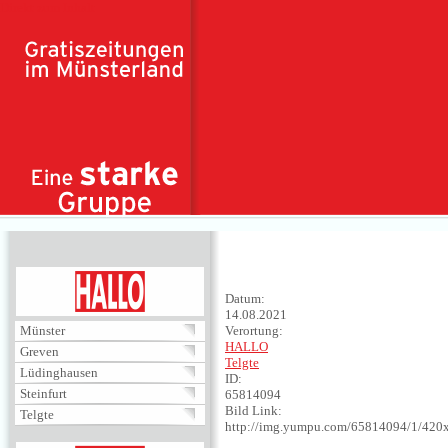
Direkt zum Inhalt
HALLO
Datum:
14.08.2021
Münster
Verortung:
HALLO
Greven
Telgte
Lüdinghausen
ID:
Steinfurt
65814094
Bild Link:
Telgte
http://img.yumpu.com/65814094/1/420