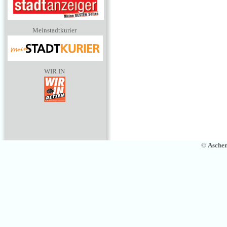
Meinstadtkurier
WIR IN
©
Asche