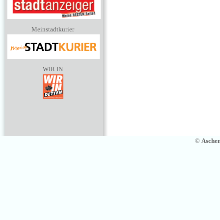
Meinstadtkurier
WIR IN
©
Asche