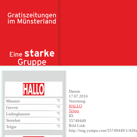
Direkt zum Inhalt
HALLO
Datum:
17.07.2016
Münster
Verortung:
HALLO
Greven
Telgte
Lüdinghausen
ID:
Steinfurt
55749449
Bild Link:
Telgte
http://img.yumpu.com/55749449/1/420