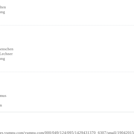
lten
ung
:
menschen
 Lechner
ung
:
smus
rn
ages.yumpu.com/yumpu.com/000/049/124/095/1429431370_6307/small/19042015