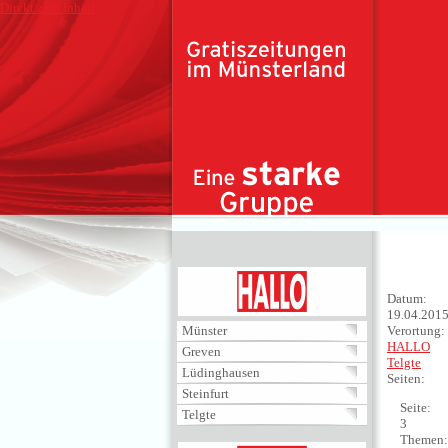
Direkt zum Inhalt
HALLO
Datum:
19.04.201
Münster
Verortung:
HALLO
Greven
Telgte
Lüdinghausen
Seiten:
Steinfurt
Seite:
Telgte
3
Themen