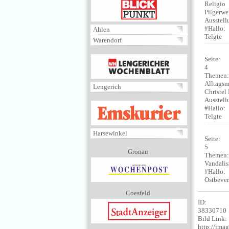
BLICKPUNKT
Religio
Pilgerwe
Ausstell
#Hallo:
Ahlen
Telgte
Warendorf
MENÜ
Seite:
4
Themen
Alltags
Lengerich
Christel
Ausstell
EMSKURIER
#Hallo:
Telgte
Harsewinkel
Seite:
5
Gronau
Themen
Vandali
#Hallo:
Ostbeve
Coesfeld
ID:
38330710
Bild Link:
http://im