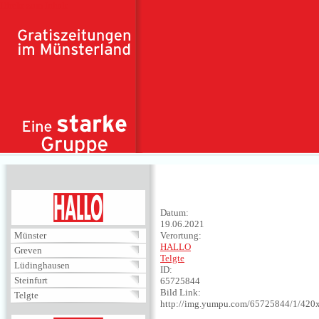
Direkt zum Inhalt
HALLO
Datum:
19.06.2021
Münster
Verortung:
HALLO
Greven
Telgte
Lüdinghausen
ID:
Steinfurt
65725844
Bild Link:
Telgte
http://img.yumpu.com/65725844/1/420