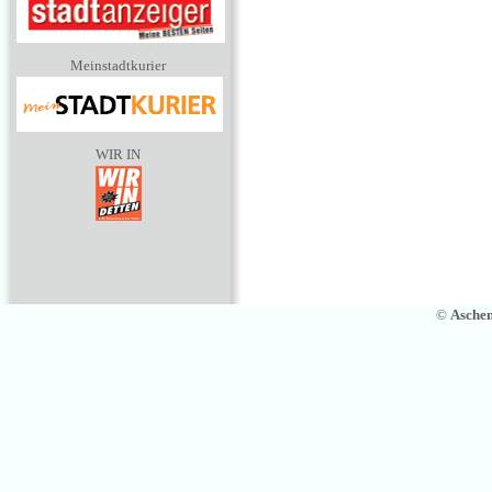
Meinstadtkurier
WIR IN
©
Asche