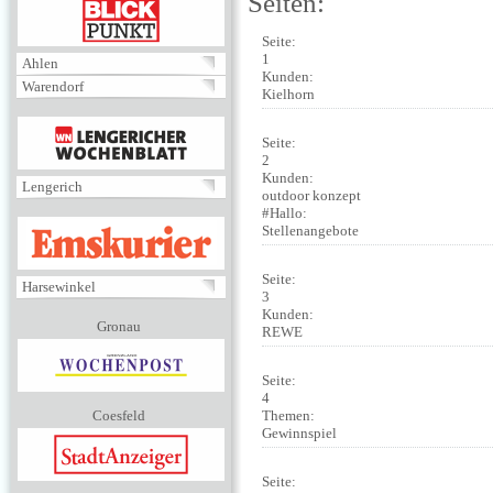
Seiten:
BLICKPUNKT
Seite:
1
Ahlen
Kunden:
Warendorf
Kielhorn
MENÜ
Seite:
2
Kunden:
Lengerich
outdoor konzept
#Hallo:
EMSKURIER
Stellenangebote
Seite:
Harsewinkel
3
Kunden:
Gronau
REWE
Seite:
4
Themen:
Coesfeld
Gewinnspiel
Seite: