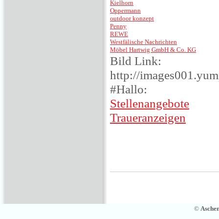
Kielhorn
Oppermann
outdoor konzept
Penny
REWE
Westfälische Nachrichten
Möbel Hartwig GmbH & Co. KG
Bild Link:
http://images001.yu
#Hallo:
Stellenangebote
Traueranzeigen
©
Asche