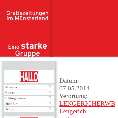
Direkt zum Inhalt
HALLO
Datum:
07.05.2014
Münster
Greven
Verortung:
Lüdinghausen
LENGERICHERWB
Steinfurt
Telgte
Lengerich