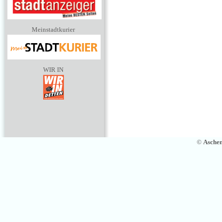
Meinstadtkurier
WIR IN
©
Asche