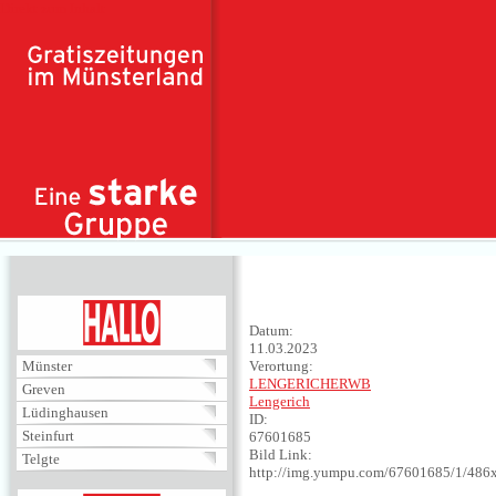
Direkt zum Inhalt
HALLO
Datum:
11.03.2023
Münster
Verortung:
LENGERICHERWB
Greven
Lengerich
Lüdinghausen
ID:
Steinfurt
67601685
Bild Link:
Telgte
http://img.yumpu.com/67601685/1/486x