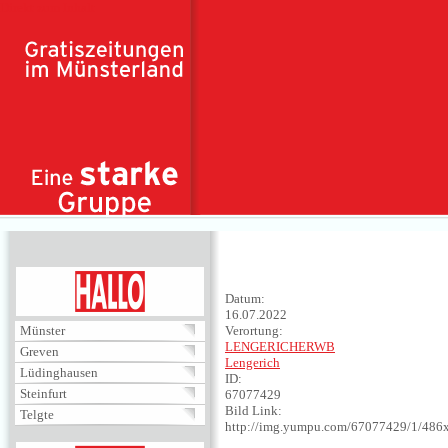
Direkt zum Inhalt
HALLO
Datum:
16.07.2022
Münster
Verortung:
LENGERICHERWB
Greven
Lengerich
Lüdinghausen
ID:
Steinfurt
67077429
Bild Link:
Telgte
http://img.yumpu.com/67077429/1/486x