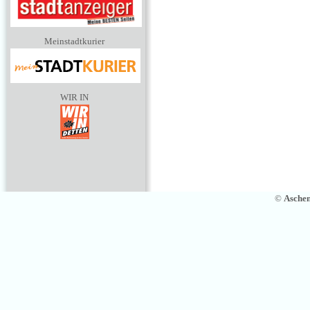
Meinstadtkurier
WIR IN
©
Asche