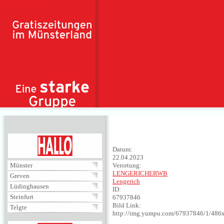
Direkt zum Inhalt
HALLO
Datum:
22.04.2023
Münster
Verortung:
LENGERICHERWB
Greven
Lengerich
Lüdinghausen
ID:
Steinfurt
67937846
Bild Link:
Telgte
http://img.yumpu.com/67937846/1/486x