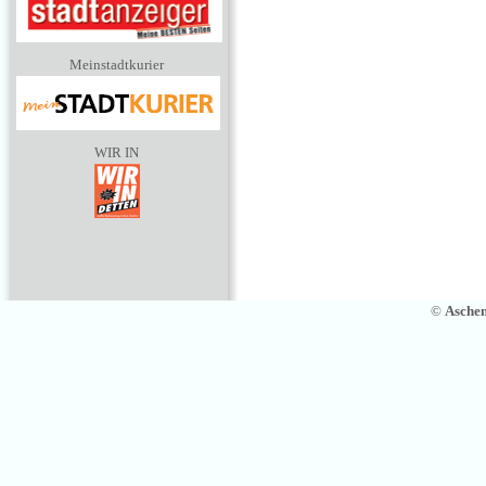
Meinstadtkurier
WIR IN
©
Asche