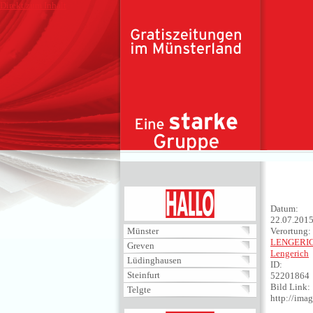
Direkt zum Inhalt
HALLO
Datum:
22.07.201
Münster
Verortung:
LENGERI
Greven
Lengerich
Lüdinghausen
ID:
Steinfurt
52201864
Bild Link:
Telgte
http://im