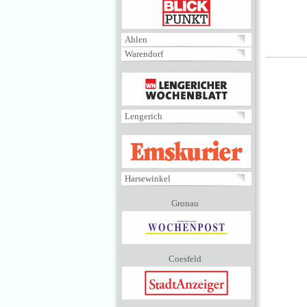
BLICKPUNKT
Ahlen
Warendorf
MENÜ
Lengerich
EMSKURIER
Harsewinkel
Gronau
Coesfeld