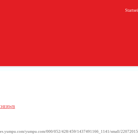
Startsei
5
CHERWB
ages.yumpu.com/yumpu.com/000/052/428/459/1437491166_1141/small/22072015