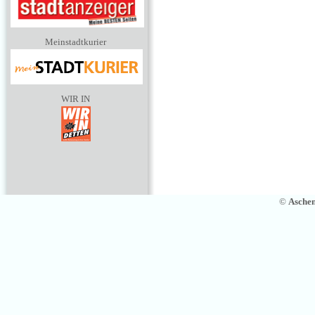
Meinstadtkurier
WIR IN
©
Asche