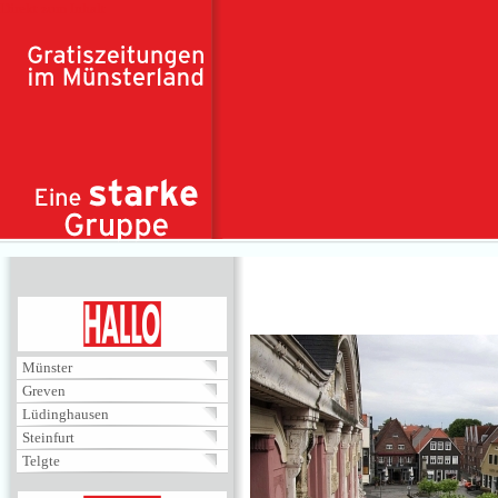
Direkt zum Inhalt
HALLO
Münster
Greven
Lüdinghausen
Steinfurt
Telgte