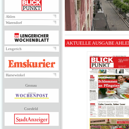
BLICKPUNKT
Ahlen
Warendorf
MENÜ
AKTUELLE AUSGABE AHLE
Lengerich
EMSKURIER
Harsewinkel
Gronau
Coesfeld