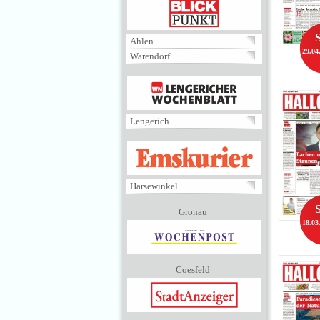
BLICKPUNKT
Ahlen
29.04
Warendorf
MENÜ
Lengerich
EMSKURIER
Harsewinkel
Gronau
18.03
Coesfeld