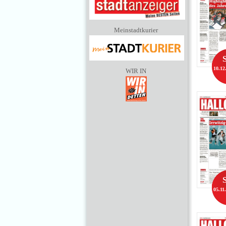
Meinstadtkurier
10.12
WIR IN
05.11