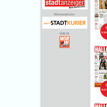
Meinstadtkurier
22.08
WIR IN
18.07