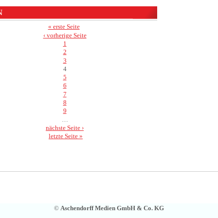
N
« erste Seite
‹ vorherige Seite
1
2
3
4
5
6
7
8
9
…
nächste Seite ›
letzte Seite »
©
Aschendorff Medien GmbH & Co. KG