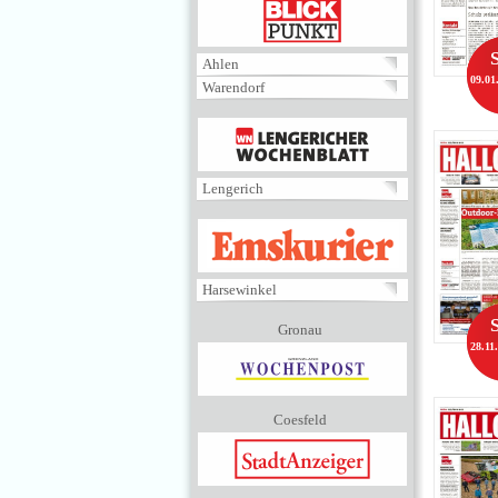
BLICKPUNKT
Ahlen
09.01
Warendorf
MENÜ
Lengerich
EMSKURIER
Harsewinkel
Gronau
28.11
Coesfeld