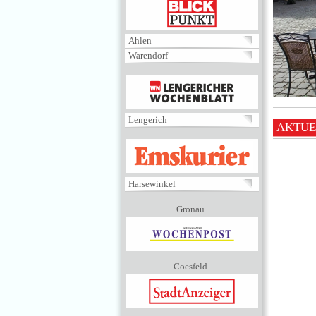
BLICKPUNKT
Ahlen
Warendorf
MENÜ
Lengerich
AKTUE
EMSKURIER
Harsewinkel
Gronau
Coesfeld