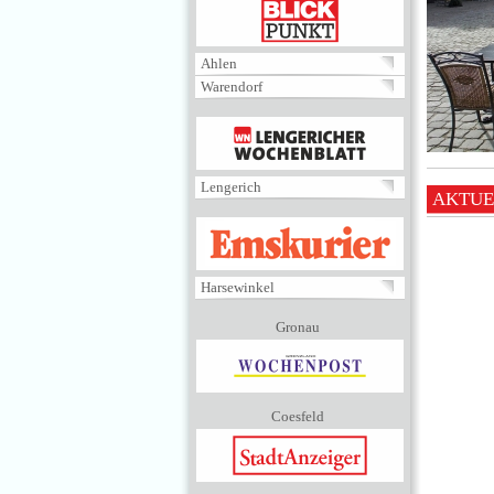
BLICKPUNKT
Ahlen
Warendorf
MENÜ
Lengerich
AKTUE
EMSKURIER
Harsewinkel
Gronau
Coesfeld